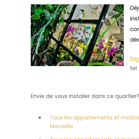
Déj
ins
com
déc
Dig
tel
Envie de vous installer dans ce quartier
Tous les appartements et maisons
Marseille