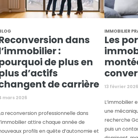
BLOG
IMMOBILIER PR
Reconversion dans
Les por
l’immobilier :
immobil
pourquoi de plus en
montée
plus d’actifs
conver
changent de carrière
13 février 202
4 mars 2026
L’immobilier 
une mécanique
La reconversion professionnelle dans
recherche Goo
l’immobilier attire chaque année de
puis un conta
nouveaux profils en quête d’autonomie et
dominant, mais 