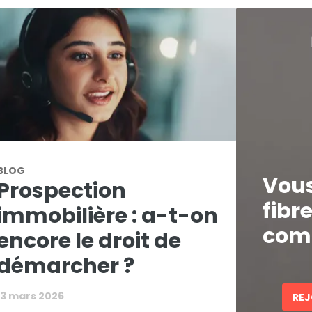
BLOG
Vous
Prospection
fibr
immobilière : a-t-on
comm
encore le droit de
démarcher ?
13 mars 2026
REJ