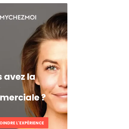
 avez la
e
erciale ?
OINDRE L'EXPÉRIENCE