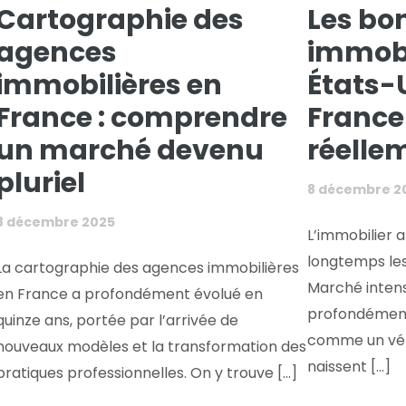
Cartographie des
Les bo
agences
immobi
immobilières en
États-U
France : comprendre
France
un marché devenu
réellem
pluriel
8 décembre 2
8 décembre 2025
L’immobilier 
longtemps les
La cartographie des agences immobilières
Marché intens
en France a profondément évolué en
profondément 
quinze ans, portée par l’arrivée de
comme un véri
nouveaux modèles et la transformation des
naissent [...]
pratiques professionnelles. On y trouve [...]