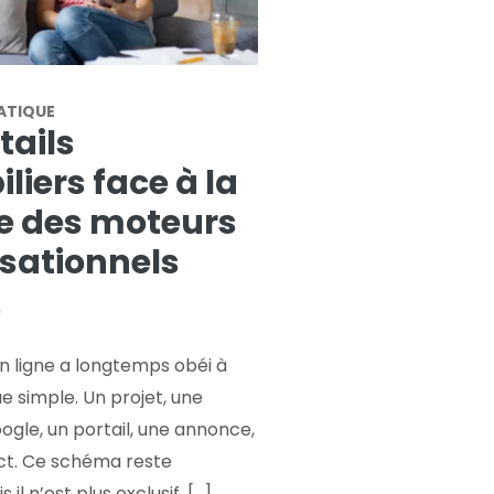
ATIQUE
tails
iers face à la
 des moteurs
sationnels
6
en ligne a longtemps obéi à
 simple. Un projet, une
gle, un portail, une annonce,
ct. Ce schéma reste
il n’est plus exclusif. [...]