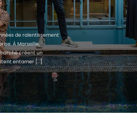
années de ralentissement
ise. À Marseille,
on marché créent un
itent entamer [...]