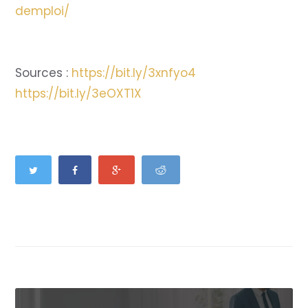
demploi/
Sources :
https://bit.ly/3xnfyo4
https://bit.ly/3eOXT1X