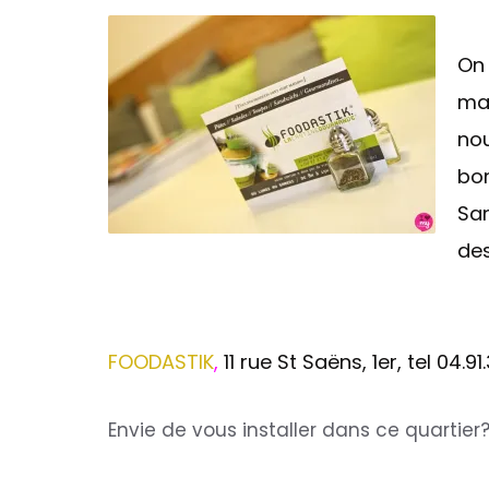
On 
mar
nou
bon
San
des
FOODASTIK
,
11 rue St Saëns, 1er, tel 04.91
Envie de vous installer dans ce quartier