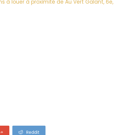
 à louer à proximité de Au Vert Galant, 6e,
e+
Reddit