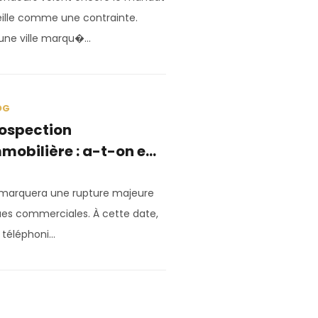
eille comme une contrainte.
une ville marqu�...
OG
ospection
mobilière : a-t-on e...
6 marquera une rupture majeure
ues commerciales. À cette date,
éléphoni...