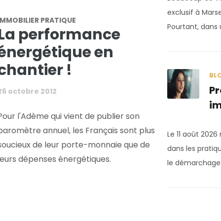
exclusif à Mars
IMMOBILIER PRATIQUE
Pourtant, dans 
La performance
énergétique en
chantier !
BL
Pr
26 octobre 2012
im
Pour l'Adème qui vient de publier son
baromètre annuel, les Français sont plus
Le 11 août 202
soucieux de leur porte-monnaie que de
dans les pratiq
leurs dépenses énergétiques.
le démarchage t