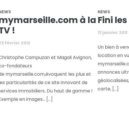
NEWS
NEWS
mymarseille.com à la
Fini le
TV !
13 janvier 2011
23 février 2012
Un bien à ven
location en v
Christophe Campuzan et Magali Avignon,
mymarseille.c
co-fondateurs
annonces ult
de mymarseille.com,évoquent les plus et
géolocalisées,
les particularités de ce site innovant de
carte, [...]
services immobiliers. Du haut de gamme !
Exemple en images… [...]